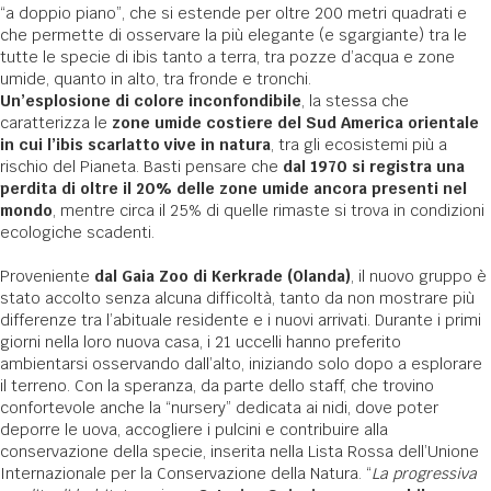
“a doppio piano”, che si estende per oltre 200 metri quadrati e
che permette di osservare la più elegante (e sgargiante) tra le
tutte le specie di ibis tanto a terra, tra pozze d’acqua e zone
umide, quanto in alto, tra fronde e tronchi.
Un’esplosione di colore inconfondibile
, la stessa che
caratterizza le
zone umide costiere del Sud America orientale
in cui l’ibis scarlatto vive in natura
, tra gli ecosistemi più a
rischio del Pianeta. Basti pensare che
dal 1970 si registra una
perdita di oltre il 20% delle zone umide ancora presenti nel
mondo
, mentre circa il 25% di quelle rimaste si trova in condizioni
ecologiche scadenti.
Proveniente
dal Gaia Zoo di Kerkrade (Olanda)
, il nuovo gruppo è
stato accolto senza alcuna difficoltà, tanto da non mostrare più
differenze tra l’abituale residente e i nuovi arrivati. Durante i primi
giorni nella loro nuova casa, i 21 uccelli hanno preferito
ambientarsi osservando dall’alto, iniziando solo dopo a esplorare
il terreno. Con la speranza, da parte dello staff, che trovino
confortevole anche la “nursery” dedicata ai nidi, dove poter
deporre le uova, accogliere i pulcini e contribuire alla
conservazione della specie, inserita nella Lista Rossa dell’Unione
Internazionale per la Conservazione della Natura. “
La progressiva