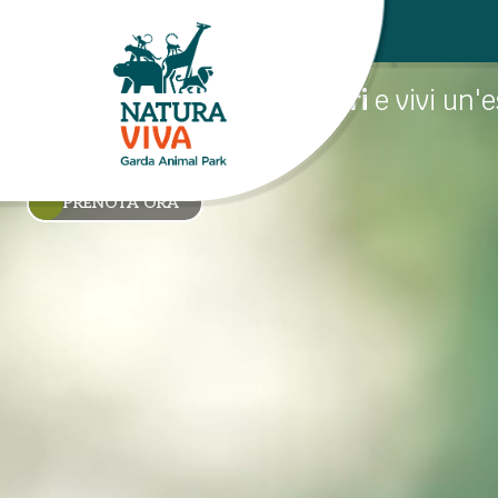
Bus Safari
Salta a bordo del
Bus Safari
e vivi un'
naturalistica
PRENOTA ORA