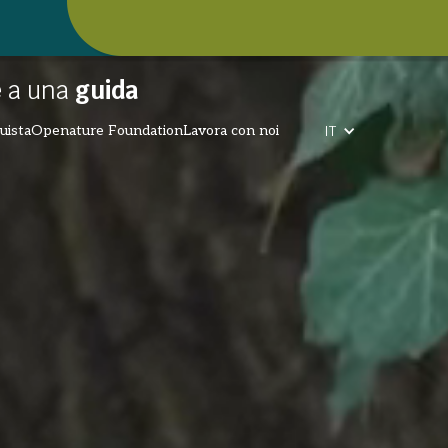
e a una
guida
IT
uista
Openature Foundation
Lavora con noi