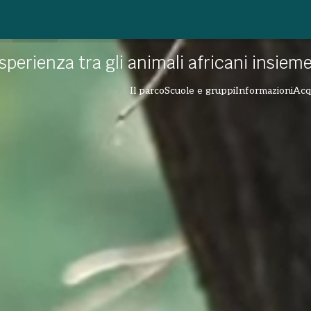
esperienza tra gli animali africani insiem
Il parco
Scuole e gruppi
Informazioni
Acq