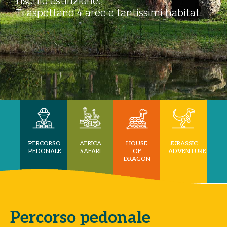
rischio estinzione.
Ti aspettano 4 aree e tantissimi habitat.
PERCORSO
HOUSE
JURASSIC
AFRICA
PEDONALE
OF
ADVENTURE
SAFARI
DRAGON
Percorso pedonale