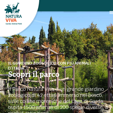
IL GIARDINO ZOOLOGICO CON PIÙ ANIMALI
D’ITALIA
Scopri il parco
Il Parco Natura Viva è un grande giardino
zoologico di 42 ettari immerso nel bosco,
sulle colline moreniche del Lago di Garda:
ospita 1500 animali di 200 specie diverse, a