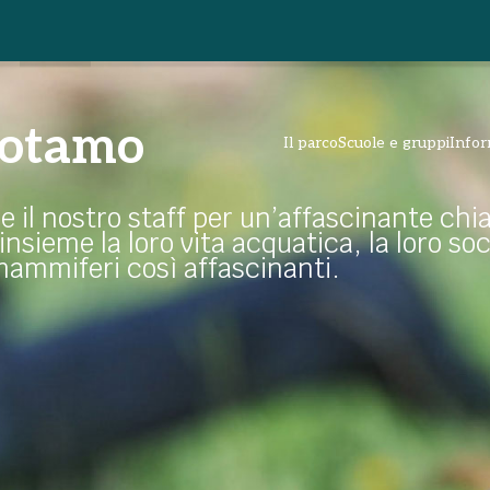
opotamo
Il parco
Scuole e gruppi
Infor
e il nostro staff per un’affascinante chi
sieme la loro vita acquatica, la loro soci
mammiferi così affascinanti.