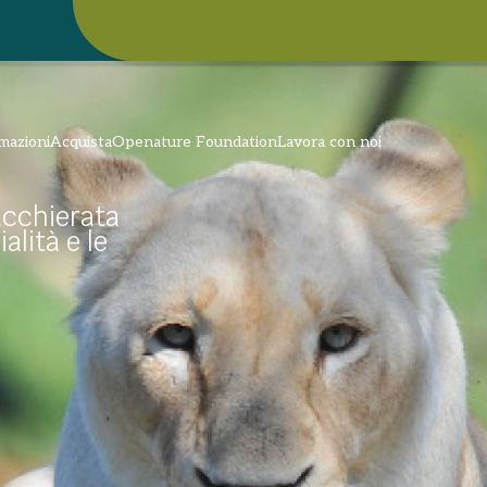
mazioni
Acquista
Openature Foundation
Lavora con noi
acchierata
alità e le