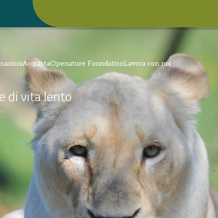
mazioni
Acquista
Openature Foundation
Lavora con noi
e di vita lento
.