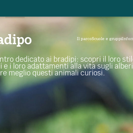
radipo
Il parco
Scuole e gruppi
Infor
ro dedicato ai bradipi: scopri il loro stil
i e i loro adattamenti alla vita sugli alberi
e meglio questi animali curiosi.