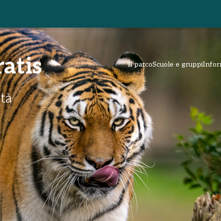
ratis
Il parco
Scuole e gruppi
Infor
ità