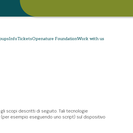
roups
Info
Tickets
Openature Foundation
Work with us
 scopi descritti di seguito. Tali tecnologie
rse (per esempio eseguendo uno script) sul dispositivo