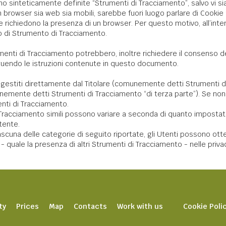
 sinteticamente definite “Strumenti di Tracciamento”, salvo vi sia 
owser sia web sia mobili, sarebbe fuori luogo parlare di Cookie nel
 richiedono la presenza di un browser. Per questo motivo, all’inte
po di Strumento di Tracciamento.
umenti di Tracciamento potrebbero, inoltre richiedere il consenso 
uendo le istruzioni contenute in questo documento.
 gestiti direttamente dal Titolare (comunemente detti Strumenti di
munemente detti Strumenti di Tracciamento “di terza parte”). Se non
enti di Tracciamento.
Tracciamento simili possono variare a seconda di quanto impostato d
tente.
ascuna delle categorie di seguito riportate, gli Utenti possono ott
 quale la presenza di altri Strumenti di Tracciamento - nelle privacy p
ty
Prices
Map
Contacts
Work with us
Cookie Poli